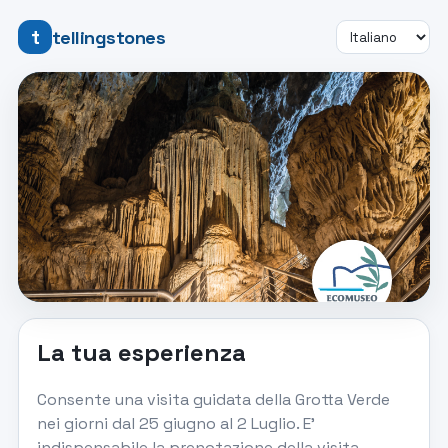
t
tellingstones
Li
BIGLIETTO DIGITALE
La tua esperienza
Grotta Verde: vivi la
magia prima di tutti!
Consente una visita guidata della Grotta Verde
nei giorni dal 25 giugno al 2 Luglio. E'
12.0 € a persona
indispensabile la prenotazione della visita,